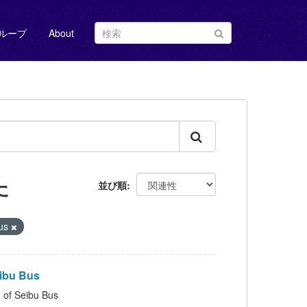
ループ
About
た
並び順
us
ibu Bus
 Seibu Bus