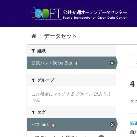
ス
キ
ッ
プ
し
て
データセット
内
容
組織
へ
西武バス / Seibu Bus
4
グループ
この検索にマッチする グループ はありま
せん
タグ
タグ
西武
バス-bus
4
西武