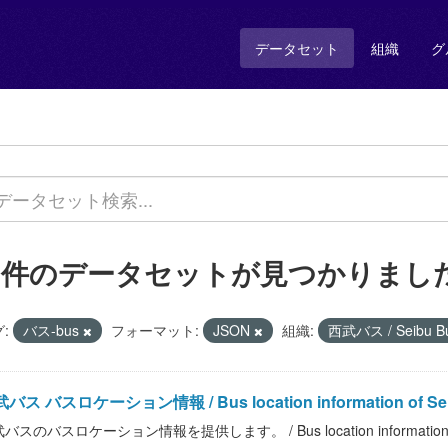
データセット
組織
グ
4 件のデータセットが見つかりまし
:
バス-bus
フォーマット:
JSON
組織:
西武バス / Seibu B
バス バスロケーション情報 / Bus location information of Se
バスのバスロケーション情報を提供します。 / Bus location information of