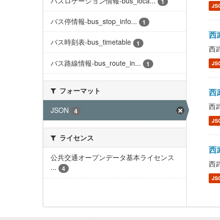
バスロケーション情報-bus_loca...
1
JS
バス停情報-bus_stop_info...
1
西武
バス時刻表-bus_timetable
1
西武
バス路線情報-bus_route_in...
1
JS
フォーマット
西武
西武
JSON
4
JS
ライセンス
西武
公共交通オープンデータ基本ライセンス
西武
...
4
JS