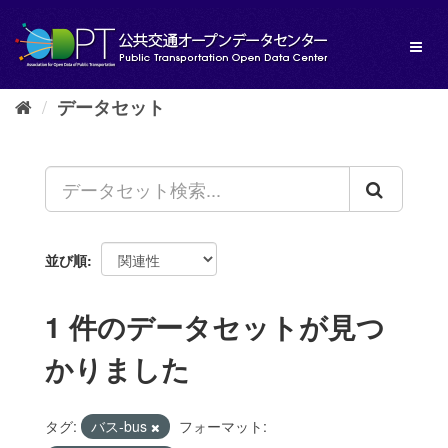
ス
キ
Toggl
ッ
naviga
プ
し
データセット
て
内
容
へ
並び順
1 件のデータセットが見つ
かりました
タグ:
バス-bus
フォーマット: