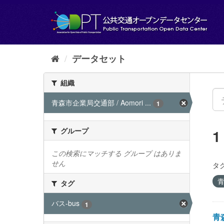
ス
キ
ッ
プ
し
て
データセット
内
容
組織
へ
青森市企業局交通部 / Aomori ...
1
グループ
この検索にマッチする グループ はありま
せん
タグ
青
タグ
バス-bus
1
青森