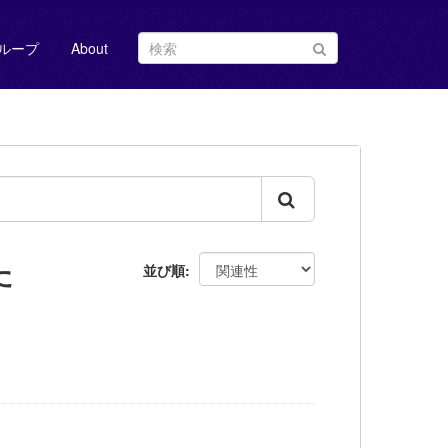
ループ
About
た
並び順