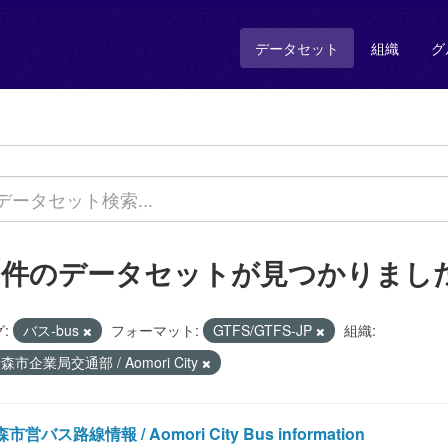
データセット
組織
グ
1 件のデータセットが見つかりまし
:
バス-bus
フォーマット:
GTFS/GTFS-JP
組織:
森市企業局交通部 / Aomori City
市営バス路線情報 / Aomori City Bus information