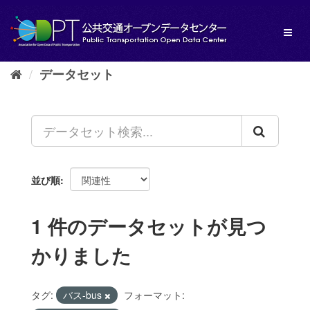
ス
キ
Toggl
ッ
naviga
プ
し
データセット
て
内
容
へ
並び順
1 件のデータセットが見つ
かりました
タグ:
バス-bus
フォーマット: