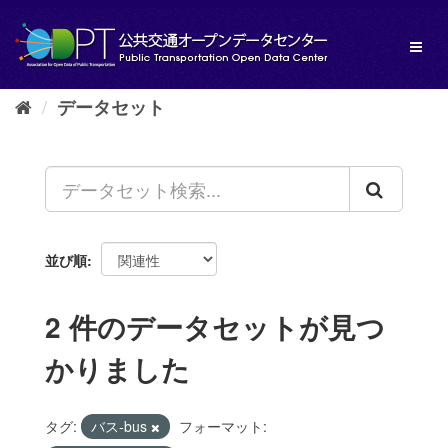
ス
キ
Toggl
ッ
naviga
プ
し
データセット
て
内
容
へ
並び順
2 件のデータセットが見つ
かりました
タグ:
バス-bus
フォーマット: