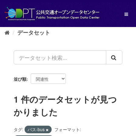
ス
キ
Toggl
ッ
naviga
プ
し
データセット
て
内
容
へ
並び順
1 件のデータセットが見つ
かりました
タグ:
バス-bus
フォーマット: