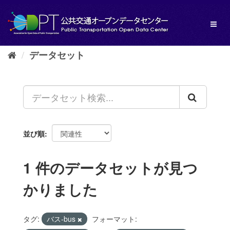
ス
キ
Toggl
ッ
naviga
プ
し
データセット
て
内
容
へ
並び順
1 件のデータセットが見つ
かりました
タグ:
バス-bus
フォーマット: