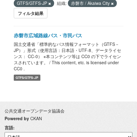
GTFS/GTFS-JP
組織:
赤磐市 / Akaiwa City
フィルタ結果
赤磐市広域路線バス・市民バス
国土交通省「標準的なバス情報フォーマット（GTFS－
JP）」形式（使用言語：日本語・UTF-8、データライセ
ンス： CC-0） ※本コンテンツ等は CC0 の下でライセン
スされています。 / This content, etc. is licensed under
CC0 .
GTFS/GTFS-JP
公共交通オープンデータ協議会
Powered by
CKAN
言語