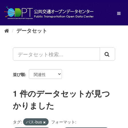
ス
キ
Toggl
ッ
naviga
プ
し
データセット
て
内
容
へ
並び順
1 件のデータセットが見つ
かりました
タグ:
バス-bus
フォーマット: