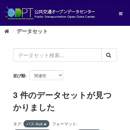
ス
キ
Toggl
ッ
naviga
プ
し
データセット
て
内
容
へ
並び順
3 件のデータセットが見つ
かりました
タグ:
バス-bus
フォーマット: