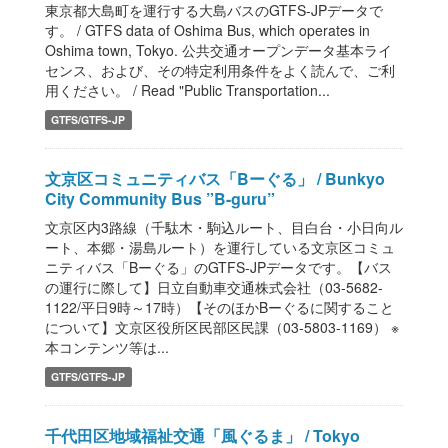
東京都大島町を運行する大島バスのGTFS-JPデータで
す。 / GTFS data of Oshima Bus, which operates in
Oshima town, Tokyo. 公共交通オープンデータ基本ライ
センス、および、その特定利用条件をよく読んで、ご利
用ください。 / Read "Public Transportation...
GTFS/GTFS-JP
文京区コミュニティバス「Bーぐる」 / Bunkyo
City Community Bus ”B-guru”
文京区内3路線（千駄木・駒込ルート、目白台・小日向ル
ート、本郷・湯島ルート）を運行している文京区コミュ
ニティバス「Bーぐる」のGTFS-JPデータです。【バス
の運行に際して】日立自動車交通株式会社（03-5682-
1122/平日9時～17時）【そのほかBーぐるに関すること
について】文京区役所区民部区民課（03-5803-1169） ※
本コンテンツ等は...
GTFS/GTFS-JP
千代田区地域福祉交通「風ぐるま」 / Tokyo