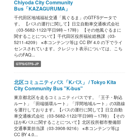
Chiyoda City Community
Bus「KAZAGURUMA」
千代田区地域福祉交通「風ぐるま」のGTFSデータで
す。 【バスの運行に関して】日立自動車交通株式会社
（03-5682-1122/平日9時～17時） 【その他風ぐるまに
関することについて】千代田区役所福祉総務課（03-
5211-4209） ※本コンテンツ等は CC BY 4.0 の下でライ
センスされています。クレジット表示については、こち
らのFAQ...
GTFS/GTFS-JP
北区コミュニティバス「Kバス」 / Tokyo Kita
City Community Bus "K-bus"
東京都北区を走るコミュニティバスです。「王子・駒込
ルート」「田端循環ルート」「浮間地域ルート」の3路線
を運行しております。【バスの運行に関して】日立自動
車交通株式会社（03-5682-1122/平日9時～17時）【その
ほかKバスに関することについて】北区役所都市整備部
交通事業担当課（03-3908-9216） ※本コンテンツ等は
CC BY 4.0...