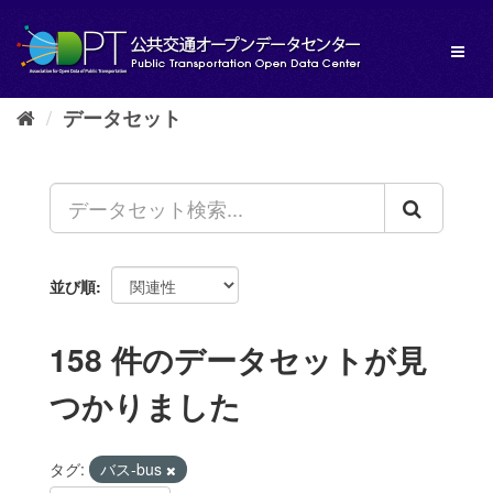
ス
キ
Toggl
ッ
naviga
プ
し
データセット
て
内
容
へ
並び順
158 件のデータセットが見
つかりました
タグ:
バス-bus