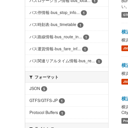
バスロケーション情報-bus_loca...
Bu
1
い。 
バス停情報-bus_stop_info...
1
GT
バス時刻表-bus_timetable
1
横浜
バス路線情報-bus_route_in...
1
横浜
バス運賃情報-bus_fare_inf...
JS
1
バス関連リアルタイム情報-bus_re...
1
横浜
横浜
フォーマット
JS
JSON
5
横浜
GTFS/GTFS-JP
1
横浜
Cit
Protocol Buffers
1
Pro