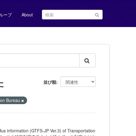
ループ
About
た
並び順
ion Bureau
on (GTFS-JP Ver.3) of Transportation