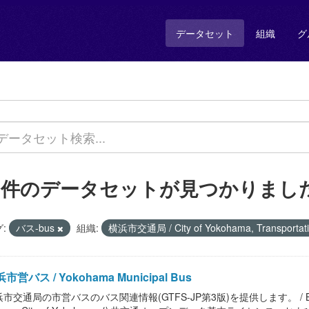
データセット
組織
グ
7 件のデータセットが見つかりまし
:
バス-bus
組織:
横浜市交通局 / City of Yokohama, Transportat
市営バス / Yokohama Municipal Bus
市交通局の市営バスのバス関連情報(GTFS-JP第3版)を提供します。 / Bus informati