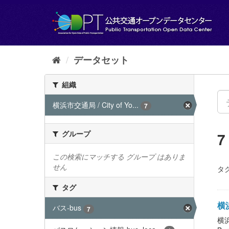
ス
キ
ッ
プ
し
て
データセット
内
容
組織
へ
横浜市交通局 / City of Yo...
7
グループ
この検索にマッチする グループ はありま
せん
タグ
タグ
横浜
バス-bus
7
横浜