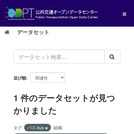
ス
キ
Toggl
ッ
naviga
プ
し
データセット
て
内
容
へ
並び順
1 件のデータセットが見つ
かりました
タグ:
バス-bus
組織: