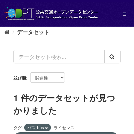
ス
キ
Toggl
ッ
naviga
プ
し
データセット
て
内
容
へ
並び順
1 件のデータセットが見つ
かりました
タグ:
バス-bus
ライセンス: