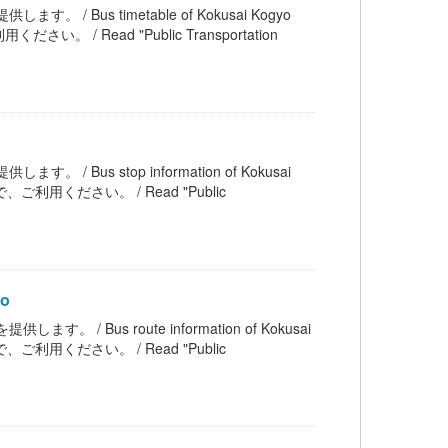
。 / Bus timetable of Kokusai Kogyo
ead "Public Transportation
 / Bus stop information of Kokusai
ください。 / Read "Public
yo
す。 / Bus route information of Kokusai
ください。 / Read "Public