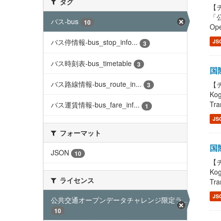
タグ
【チ
「公
バス-bus
10
Ope
バス停情報-bus_stop_info...
JS
3
バス時刻表-bus_timetable
3
国際
バス路線情報-bus_route_in...
【チ
3
Ko
Tra
バス運賃情報-bus_fare_inf...
1
JS
フォーマット
国際
JSON
10
【チ
Ko
ライセンス
Tra
JS
公共交通オープンデータチャレンジ限定ラ...
10