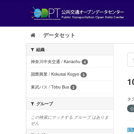
ス
キ
ッ
プ
し
て
データセット
内
容
組織
へ
神奈川中央交通 / Kanachu
4
国際興業 / Kokusai Kogyo
3
東武バス / Tobu Bus
3
タグ
グループ
公
この検索にマッチする グループ はありま
せん
国際