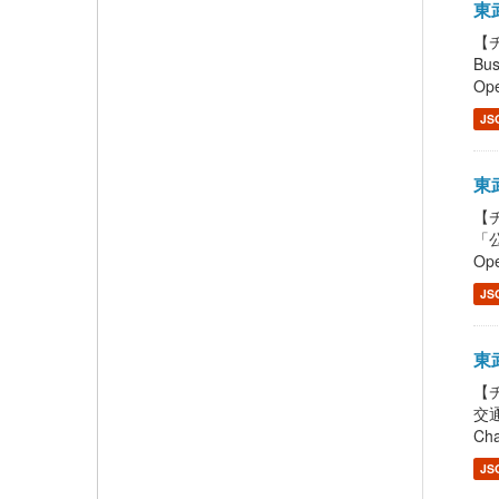
東武
【チ
Bu
Ope
JS
東武
【チ
「公
Ope
JS
東武
【チ
交通
Cha
JS