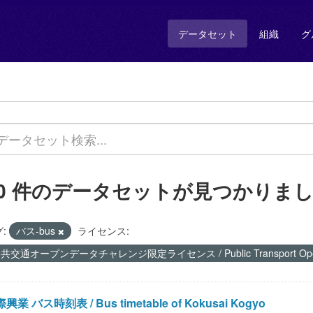
データセット
組織
グ
10 件のデータセットが見つかりま
:
バス-bus
ライセンス:
共交通オープンデータチャレンジ限定ライセンス / Public Transport Open Data
興業 バス時刻表 / Bus timetable of Kokusai Kogyo