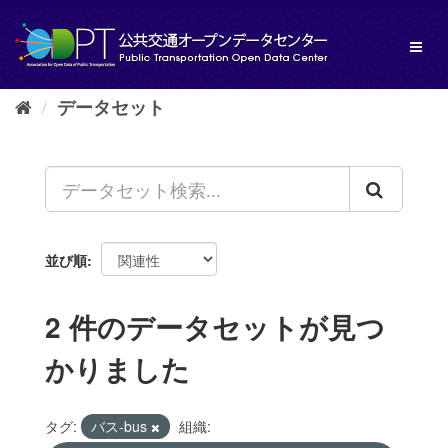
ス
キ
Toggl
ッ
naviga
プ
し
データセット
て
内
容
へ
並び順
2 件のデータセットが見つ
かりました
タグ:
バス-bus
組織: