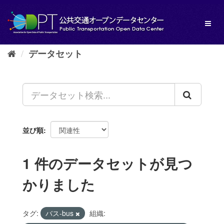
ス
キ
Toggl
ッ
naviga
プ
し
データセット
て
内
容
へ
並び順
1 件のデータセットが見つ
かりました
タグ:
バス-bus
組織: