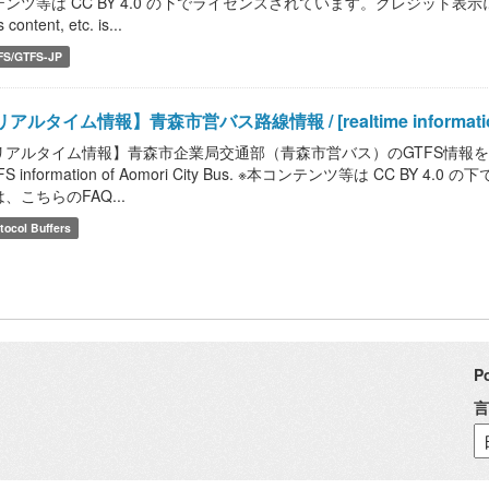
テンツ等は CC BY 4.0 の下でライセンスされています。クレジット表示
 content, etc. is...
FS/GTFS-JP
アルタイム情報】青森市営バス路線情報 / [realtime information] Ao
アルタイム情報】青森市企業局交通部（青森市営バス）のGTFS情報を提供します。 / [r
FS information of Aomori City Bus. ※本コンテンツ等は CC
、こちらのFAQ...
tocol Buffers
P
言