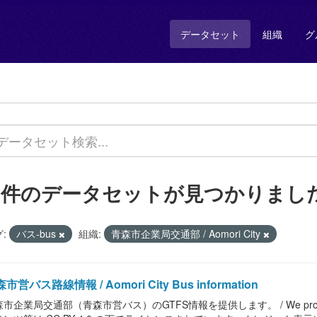
データセット
組織
グ
2 件のデータセットが見つかりまし
:
バス-bus
組織:
青森市企業局交通部 / Aomori City
市営バス路線情報 / Aomori City Bus information
市企業局交通部（青森市営バス）のGTFS情報を提供します。 / We provide GTFS i