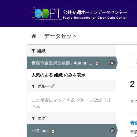
ス
キ
ッ
プ
し
て
データセット
内
容
組織
へ
青森市企業局交通部 / Aomori ...
2
人気のある 組織 のみを表示
グループ
この検索にマッチする グループ はありま
タグ
せん
タグ
青森
バス-bus
2
青森