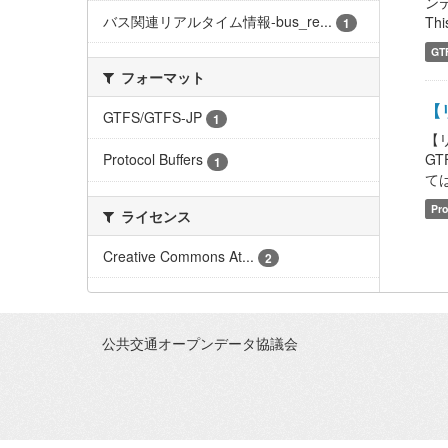
ン
バス関連リアルタイム情報-bus_re...
This
1
GT
フォーマット
【リ
GTFS/GTFS-JP
1
【リ
GT
Protocol Buffers
1
ては
Pro
ライセンス
Creative Commons At...
2
公共交通オープンデータ協議会