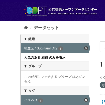
ス
キ
ッ
プ
し
て
データセット
内
容
組織
へ
杉並区 / Suginami City
1
人気のある 組織 のみを表示
グループ
この検索にマッチする グループ はありま
タグ
せん
杉
タグ
バス-bus
1
【リ