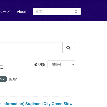
ループ
About
た
並び順
us
組織:
tion] Suginami City Green Slow