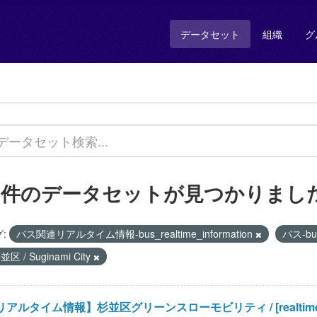
データセット
組織
グ
1 件のデータセットが見つかりまし
:
バス関連リアルタイム情報-bus_realtime_information
バス-b
並区 / Suginami City
アルタイム情報】杉並区グリーンスローモビリティ / [realtime informa