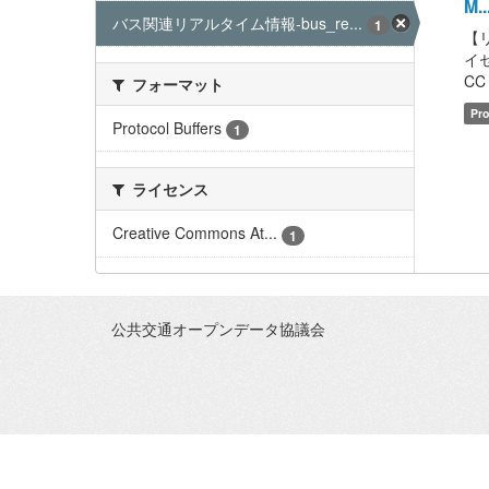
M..
バス関連リアルタイム情報-bus_re...
1
【
イセ
CC 
フォーマット
Pro
Protocol Buffers
1
ライセンス
Creative Commons At...
1
公共交通オープンデータ協議会