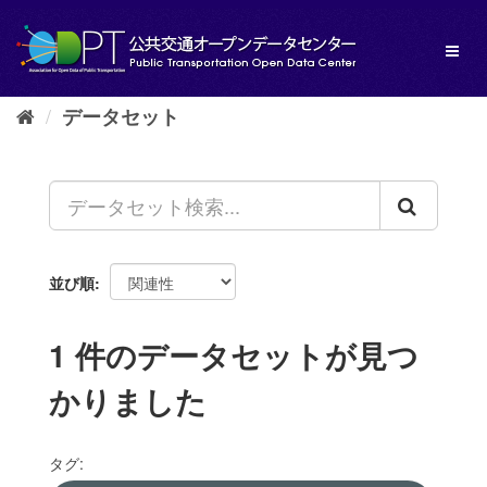
ス
キ
Toggl
ッ
naviga
プ
し
データセット
て
内
容
へ
並び順
1 件のデータセットが見つ
かりました
タグ: