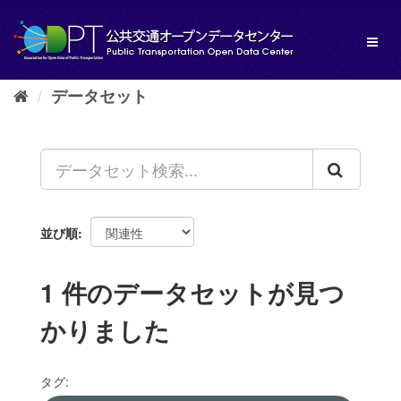
ス
キ
Toggl
ッ
naviga
プ
し
データセット
て
内
容
へ
並び順
1 件のデータセットが見つ
かりました
タグ: