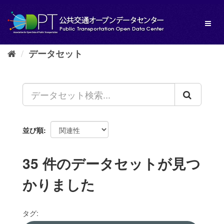
ス
キ
Toggl
ッ
naviga
プ
し
データセット
て
内
容
へ
並び順
35 件のデータセットが見つ
かりました
タグ: