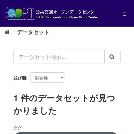
ス
キ
Toggl
ッ
naviga
プ
し
データセット
て
内
容
へ
並び順
1 件のデータセットが見つ
かりました
タグ: