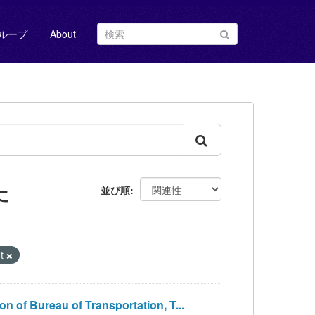
ループ
About
た
並び順
nt
ureau of Transportation, T...