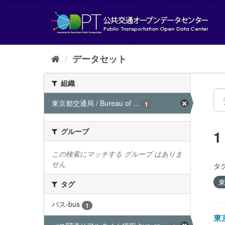
ス
キ
ッ
プ
し
て
データセット
内
容
組織
へ
東京都交通局 / Bureau of ...
1
グループ
この検索にマッチする グループ はありま
せん
タグ
東
タグ
バス-bus
1
東京