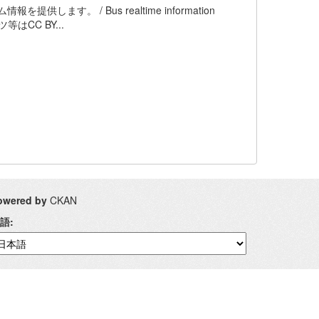
す。 / Bus realtime information
テンツ等はCC BY...
owered by
CKAN
語