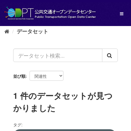
ス
キ
Toggl
ッ
naviga
プ
し
データセット
て
内
容
へ
並び順
1 件のデータセットが見つ
かりました
タグ: