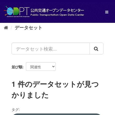
ス
キ
Toggl
ッ
naviga
プ
し
データセット
て
内
容
へ
並び順
1 件のデータセットが見つ
かりました
タグ: