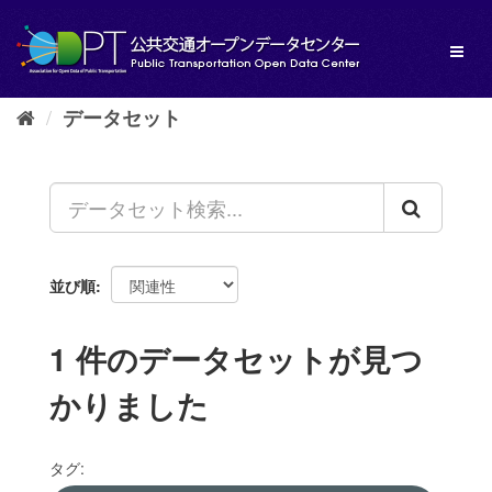
ス
キ
Toggl
ッ
naviga
プ
し
データセット
て
内
容
へ
並び順
1 件のデータセットが見つ
かりました
タグ: