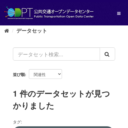
ス
キ
Toggl
ッ
naviga
プ
し
データセット
て
内
容
へ
並び順
1 件のデータセットが見つ
かりました
タグ: