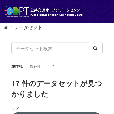
ス
キ
Toggl
ッ
naviga
プ
し
データセット
て
内
容
へ
並び順
17 件のデータセットが見つ
かりました
タグ: