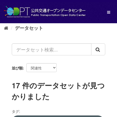
ス
キ
Toggl
ッ
naviga
プ
し
データセット
て
内
容
へ
並び順
17 件のデータセットが見つ
かりました
タグ: