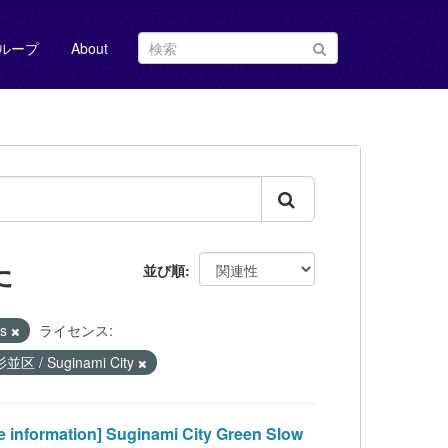
ループ
About
た
並び順
us
ライセンス:
杉並区 / Suginami City
tion] Suginami City Green Slow