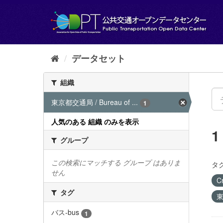
ス
キ
ッ
プ
し
て
データセット
内
容
組織
へ
東京都交通局 / Bureau of ...
1
人気のある 組織 のみを表示
グループ
この検索にマッチする グループ はありま
タグ
せん
C
タグ
東
バス-bus
1