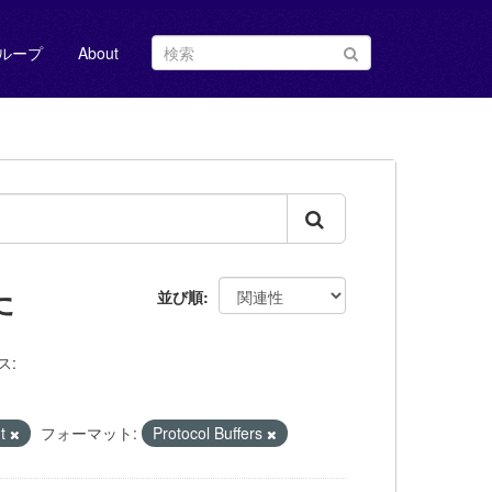
ループ
About
た
並び順
ス:
nt
フォーマット:
Protocol Buffers