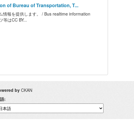
ureau of Transportation, T...
す。 / Bus realtime information
テンツ等はCC BY...
owered by
CKAN
語