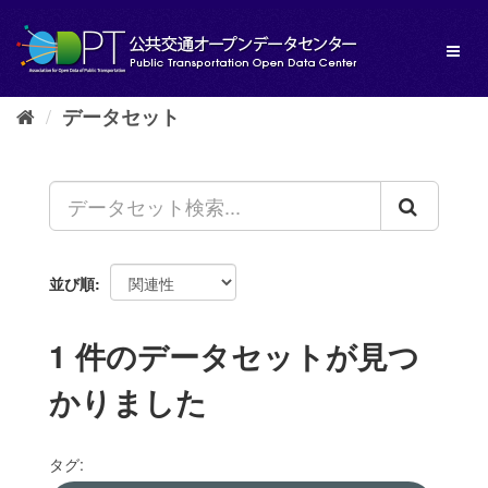
ス
キ
Toggl
ッ
naviga
プ
し
データセット
て
内
容
へ
並び順
1 件のデータセットが見つ
かりました
タグ: