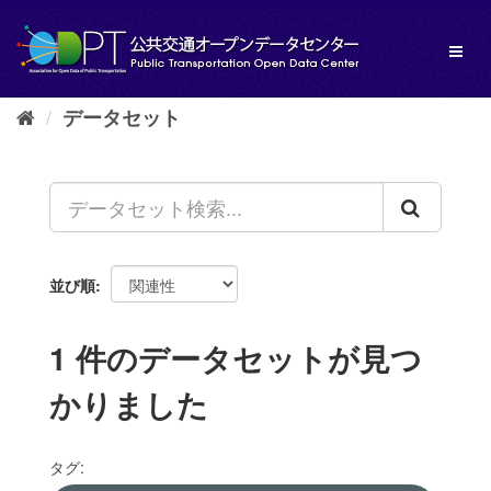
ス
キ
Toggl
ッ
naviga
プ
し
データセット
て
内
容
へ
並び順
1 件のデータセットが見つ
かりました
タグ: