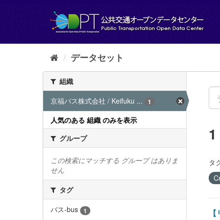
ス
キ
ッ
プ
し
て
データセット
内
容
組織
へ
京福バス株式会社 / Keifuku ...
1
人気のある 組織 のみを表示
グループ
この検索にマッチする グループ はありま
タグ
せん
C
タグ
バス-bus
1
【