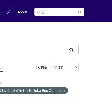
ループ
About
た
並び順
ス:
京福バス株式会社 / Keifuku Bus Co., Ltd.