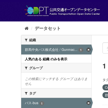
ス
キ
ッ
プ
し
て
データセット
内
容
組織
へ
群馬中央バス株式会社 / Gunmac...
1
人気のある 組織 のみを表示
グループ
この検索にマッチする グループ はありま
タグ
せん
C
タグ
群
バス-bus
1