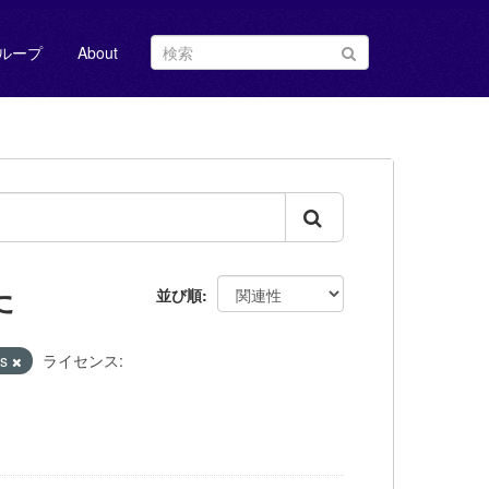
ループ
About
た
並び順
us
ライセンス: