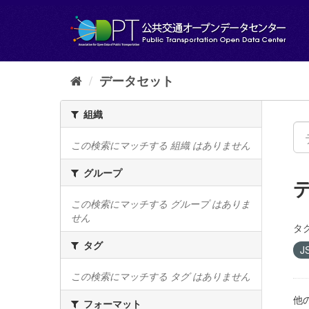
ス
キ
ッ
プ
し
て
データセット
内
容
組織
へ
この検索にマッチする 組織 はありません
グループ
この検索にマッチする グループ はありま
せん
タグ
タグ
J
この検索にマッチする タグ はありません
他
フォーマット