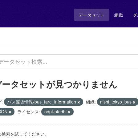
データセット
組織
グ
データセットが見つかりません
:
バス運賃情報-bus_fare_information
組織:
nishi_tokyo_bus
SON
ライセンス:
odpt-ptodbl
の検索を試してください。