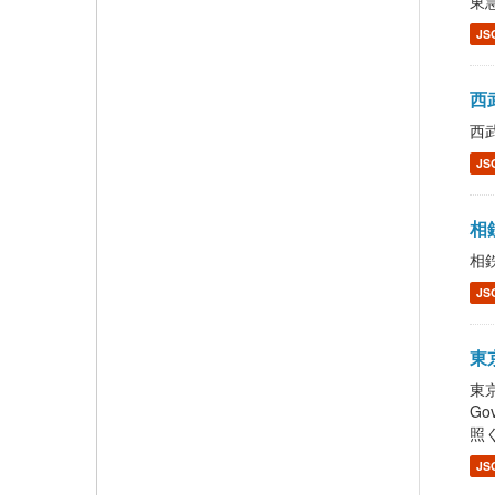
東急
JS
西武
西武
JS
相鉄
相鉄
JS
東京
東京
G
照くだ
JS