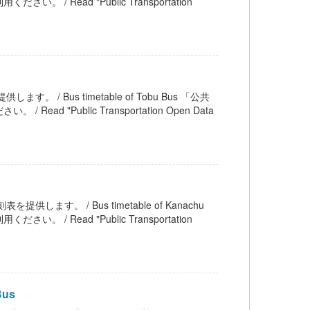
ead "Public Transportation
ます。 / Bus timetable of Tobu Bus 「公共
Public Transportation Open Data
提供します。 / Bus timetable of Kanachu
ead "Public Transportation
Bus