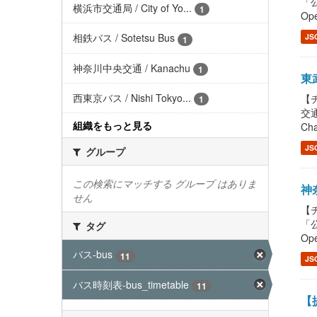
「公
横浜市交通局 / City of Yo...
1
Ope
相鉄バス / Sotetsu Bus
JS
1
神奈川中央交通 / Kanachu
1
東武
西東京バス / Nishi Tokyo...
【チ
1
交通
組織をもっと見る
Cha
JS
グループ
この検索にマッチする グループ はありま
神奈
せん
【チ
「公
タグ
Ope
バス-bus
11
JS
バス時刻表-bus_timetable
11
【提