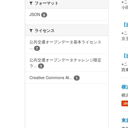
※
フォーマット
小
JSON
8
【提
ライセンス
※
京王
公共交通オープンデータ基本ライセンス
...
7
【提
公共交通オープンデータチャレンジ限定
※
ラ...
3
西東
Creative Commons At...
1
横浜
横浜
JS
東急