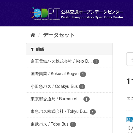
ス
キ
ッ
プ
し
て
データセット
内
容
組織
へ
京王電鉄バス株式会社 / Keio D...
1
国際興業 / Kokusai Kogyo
1
小田急バス / Odakyu Bus
1
タグ
東京都交通局 / Bureau of ...
1
東急バス株式会社 / Tokyu Bu...
1
国際
東武バス / Tobu Bus
1
【チ