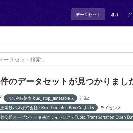
データセット
組織
グ
1 件のデータセットが見つかりまし
:
バス停時刻表-bus_stop_timetable
組織:
王電鉄バス株式会社 / Keio Dentetsu Bus Co.,Ltd
ライセンス:
共交通オープンデータ基本ライセンス / Public Transportation Open Data 