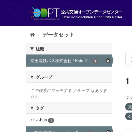
ス
キ
ッ
プ
し
て
データセット
内
容
組織
へ
京王電鉄バス株式会社 / Keio D...
1
グループ
この検索にマッチする グループ はありま
せん
タグ
京
タグ
公
バス-bus
1