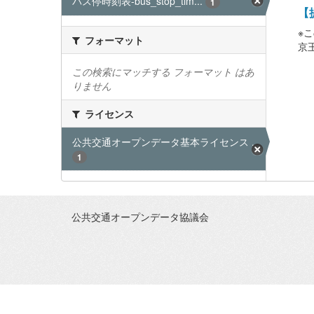
バス停時刻表-bus_stop_tim...
1
【提
※
フォーマット
京王
この検索にマッチする フォーマット はあ
りません
ライセンス
公共交通オープンデータ基本ライセンス ...
1
公共交通オープンデータ協議会