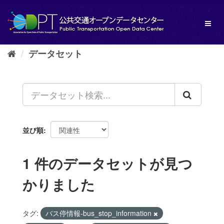
ス
キ
Toggl
ッ
naviga
プ
し
データセット
て
内
容
へ
並び順
1 件のデータセットが見つ
かりました
タグ:
バス停情報-bus_stop_information