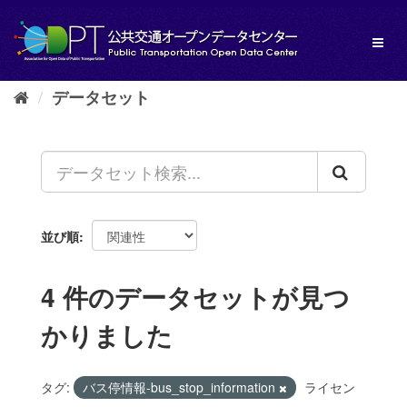
ス
キ
Toggl
ッ
naviga
プ
し
データセット
て
内
容
へ
並び順
4 件のデータセットが見つ
かりました
タグ:
バス停情報-bus_stop_information
ライセン