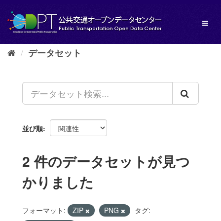
ス
キ
Toggl
ッ
naviga
プ
し
データセット
て
内
容
へ
並び順
2 件のデータセットが見つ
かりました
フォーマット:
ZIP
PNG
タグ: