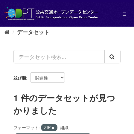
ス
キ
Toggl
ッ
naviga
プ
し
データセット
て
内
容
へ
並び順
1 件のデータセットが見つ
かりました
フォーマット:
ZIP
組織: