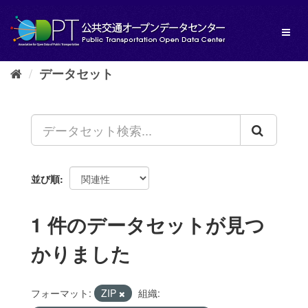
ス
キ
Toggl
ッ
naviga
プ
し
データセット
て
内
容
へ
並び順
1 件のデータセットが見つ
かりました
フォーマット:
ZIP
組織: