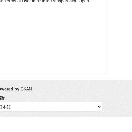
se" in "Public Transportation Open...
owered by
CKAN
語