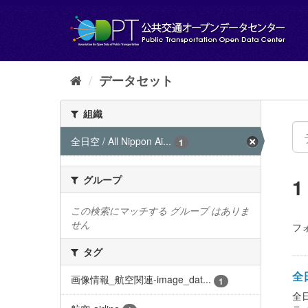
ス
キ
ッ
プ
し
て
データセット
内
容
組織
へ
全日空 / All Nippon Ai...
1
グループ
この検索にマッチする グループ はありま
せん
フ
タグ
全日
画像情報_航空関連-image_dat...
1
全日