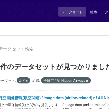
データセット
組織
グ
1 件のデータセットが見つかりまし
ォーマット:
ZIP
組織:
全日空 / All Nippon Airways
空 画像情報(航空関連) / Image data (airline-related) of All Ni
空の画像情報(航空関連)を提供します。 / Image data (airline-related)