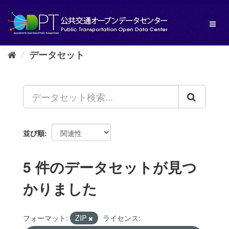
ス
キ
Toggl
ッ
naviga
プ
し
データセット
て
内
容
へ
並び順
5 件のデータセットが見つ
かりました
フォーマット:
ZIP
ライセンス: