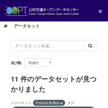
ス
キ
Toggl
ッ
naviga
プ
し
データセット
て
内
容
へ
並び順
11 件のデータセットが見つ
かりました
フォーマット:
Protocol Buffers
タグ: