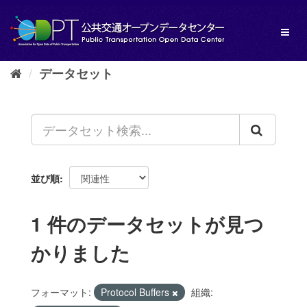
ス
キ
Toggl
ッ
naviga
プ
し
データセット
て
内
容
へ
並び順
1 件のデータセットが見つ
かりました
フォーマット:
Protocol Buffers
組織: