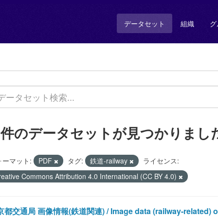
データセット
組織
グ
1 件のデータセットが見つかりまし
ォーマット:
PDF
タグ:
鉄道-railway
ライセンス:
reative Commons Attribution 4.0 International (CC BY 4.0)
都交通局 画像情報(鉄道関連) / Image data (railway-related) of Bu