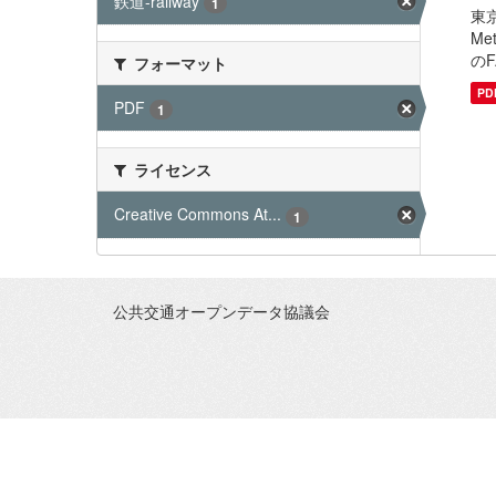
鉄道-railway
1
東京
Me
のF
フォーマット
PD
PDF
1
ライセンス
Creative Commons At...
1
公共交通オープンデータ協議会