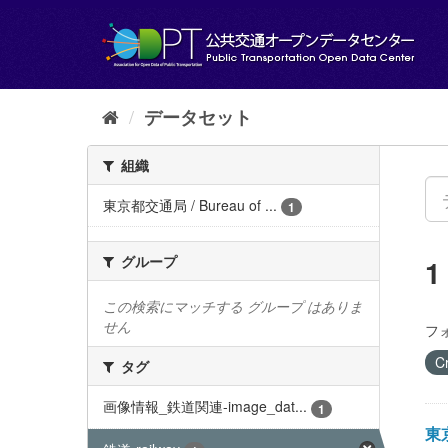
ス
キ
ッ
プ
し
て
データセット
内
容
組織
へ
東京都交通局 / Bureau of ...
1
グループ
この検索にマッチする グループ はありま
せん
フ
C
タグ
画像情報_鉄道関連-image_dat...
1
東京