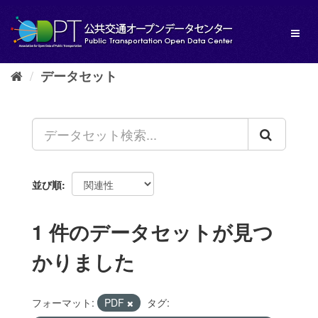
ス
キ
Toggl
ッ
naviga
プ
し
データセット
て
内
容
へ
並び順
1 件のデータセットが見つ
かりました
フォーマット:
PDF
タグ: