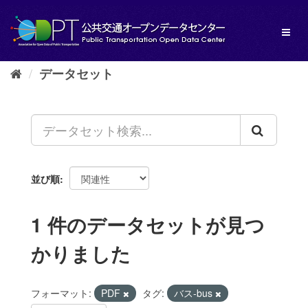
ス
キ
Toggl
ッ
naviga
プ
し
データセット
て
内
容
へ
並び順
1 件のデータセットが見つ
かりました
フォーマット:
PDF
タグ:
バス-bus